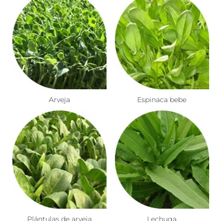
Arveja
Espinaca bebe
Plántulas de arveja
Lechuga