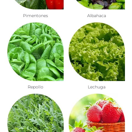
Pimentones
Albahaca
Repollo
Lechuga