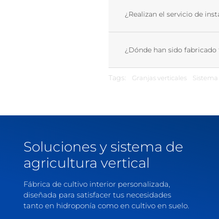
¿Realizan el servicio de ins
¿Dónde han sido fabricado 
Tags:
Granjas verticales
Sistema
Soluciones y sistema de
agricultura vertical
Fábrica de cultivo interior personalizada,
diseñada para satisfacer tus necesidades
tanto en hidroponía como en cultivo en suelo.