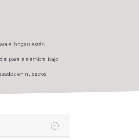
ara el hogar) están
ial para la siembra, bajo
resados en nuestros